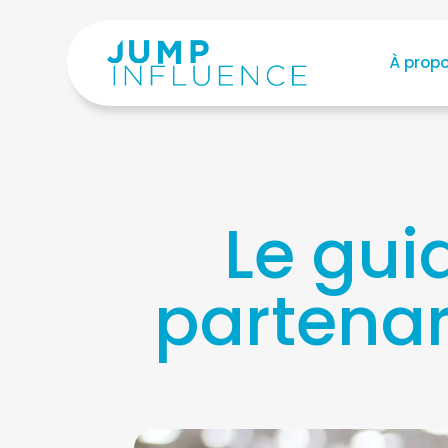
À prop
Le gui
partenar