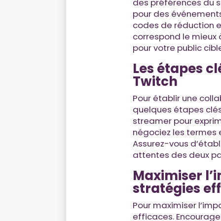
des préférences du s
pour des événements 
codes de réduction ex
correspond le mieux à
pour votre public cibl
Les étapes cl
Twitch
Pour établir une colla
quelques étapes clés
streamer pour exprime
négociez les termes 
Assurez-vous d’établi
attentes des deux pa
Maximiser l’i
stratégies ef
Pour maximiser l’impa
efficaces. Encourage