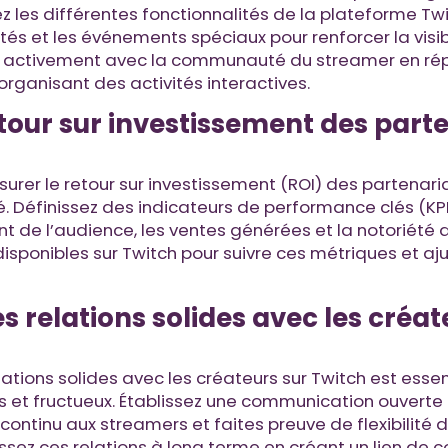
z les différentes fonctionnalités de la plateforme Twi
ités et les événements spéciaux pour renforcer la visib
z activement avec la communauté du streamer en ré
rganisant des activités interactives.
tour sur investissement des parte
esurer le retour sur investissement (ROI) des partenari
té. Définissez des indicateurs de performance clés (KP
 de l’audience, les ventes générées et la notoriété d
disponibles sur Twitch pour suivre ces métriques et aj
s relations solides avec les créat
lations solides avec les créateurs sur Twitch est essen
s et fructueux. Établissez une communication ouverte 
 continu aux streamers et faites preuve de flexibilité 
issez ces relations à long terme en créant un lien de 