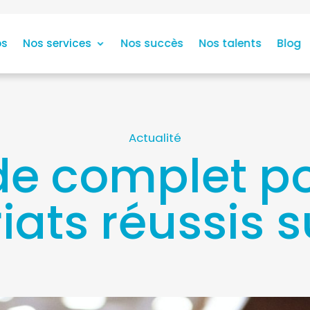
os
Nos services
Nos succès
Nos talents
Blog
Actualité
de complet p
iats réussis s