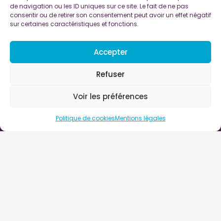
de navigation ou les ID uniques sur ce site. Le fait de ne pas
consentir ou de retirer son consentement peut avoir un effet négatif
sur certaines caractéristiques et fonctions.
Accepter
Refuser
Voir les préférences
Politique de cookies
Mentions légales
vec Ankama – Feed the Beast sur Twitch ! Plus de 600 st